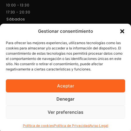
10:00 - 13:30
17:30 - 20:30
Sábados
10:00 - 13:30
Gestionar consentimiento
SUSCRÍBETE
¡No te pierdas nuestras ofertas exclusivas y consejos para
Para ofrecer las mejores experiencias, utilizamos tecnologías como las
cuidar de tus ojos! Suscríbete y recibe nuestras novedades
cookies para almacenar y/o acceder a la información del dispositivo. El
directamente en tu correo.
consentimiento de estas tecnologías nos permitirá procesar datos como
el comportamiento de navegación o las identificaciones únicas en este
sitio. No consentir o retirar el consentimiento, puede afectar
negativamente a ciertas características y funciones.
SUSCRIBIRSE
Aceptar
Denegar
Política de Privacidad
Aviso Legal
Ver preferencias
Política de cookies
Sitemap
Política de cookies
Política de Privacidad
Aviso Legal